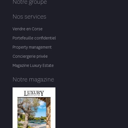
2
Villa de 255 m
— 6 chambres
Exclusivité
Nouveauté
La plage d'Argent à quelques
minutes à pied, une vue
époustouflante, une villa
conviviale et chaleureuse.
La plage d'Argent à quelques minutes à pied, une vue
époustouflante, une villa conviviale et chaleureuse.
Prix : 2 170 000 €
Ref. COT-547