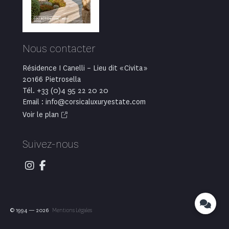
Voir le bien
2
Villa de 200 m
— 4 chambres
Nouveauté
Villa contemporaine dominant
Ajaccio, la mer et les
montagnes.
Discrétion, calme absolu et vue panoramique à quelques
minutes de la ville, cette villa offre un lieu de vie à l'écart
des nuisances.
Prix : 1 828 000 €
Ref. AJA-102