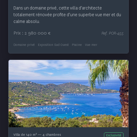
Dans un domaine privé, cette villa d'architecte
totalement rénovée profite d'une superbe vue mer et du
calme absolu.
Prix : 2 980 000 €
Ref. POR-455
Domaine privé
Exposition Sud Ouest
Piscine
Vue mer
Voir le bien
2
Villa de 140 m
— 4 chambres
Exclusivité