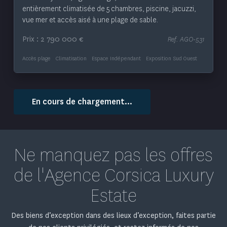
entièrement climatisée de 5 chambres, piscine, jacuzzi,
vue mer et accès aisé à une plage de sable.
Prix : 2 790 000 €
Ref. AGO-531
Accès plage
Climatisation
Espace Indépendant
Exposition Sud Ouest
Voir le bien
2
Villa de 250 m
— 3 chambres
Nouveauté