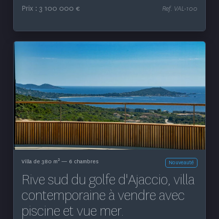
Prix : 3 100 000 €
Ref. VAL-100
Ne manquez pas les
offres de l'Agence
Corsica Luxury Estate
Des biens d’exception dans des lieux d’exception,
faites partie de nos clients privilégiés, et restez
informés de nos nouveautés, de nos exclusivités, de
nos biens confidentiels et de notre actualité.
Voir le bien
E-
mail
*
2
Villa de 380 m
— 6 chambres
Nouveauté
Rive sud du golfe d'Ajaccio, villa
contemporaine à vendre avec
piscine et vue mer.