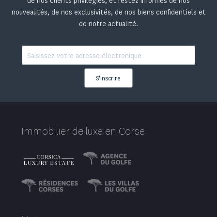
Un belvédère contemporain à
Porticcio
Au cœur d'un écrin de verdure, cette villa contemporaine
d’environ 250 m² de plain-pied est située dans un
domaine privé et offre un panorama à 220° sur le Golfe
d’Ajaccio.
Prix : 1 995 000 €
Ref. ZIZ-103
Voir le bien