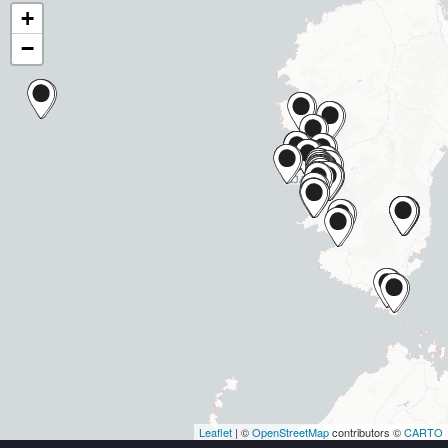
Carte
+
−
Leaflet
| ©
OpenStreetMap
contributors ©
CARTO