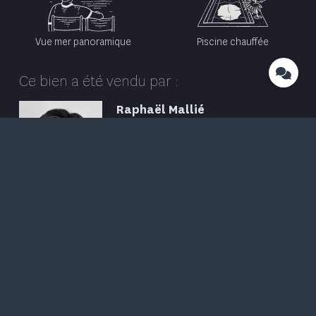
Vue mer panoramique
Piscine chauffée
Ce bien a été vendu par :
Raphaël Mallié
PDG Associé
+33 (0)6 16 77 70 16
Contacter
En bref
AGO-525
2