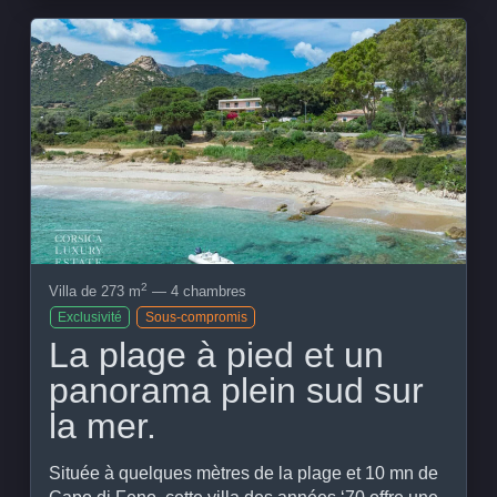
Voir le bien
2
Villa de 273 m
— 4 chambres
Exclusivité
Sous-compromis
La plage à pied et un
panorama plein sud sur
la mer.
Située à quelques mètres de la plage et 10 mn de