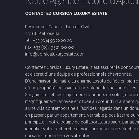
Notre Agence – Golfe d’Ajacc
CONTACTEZ CORSICA LUXURY ESTATE
Résidence I Canelli – Lieu dit Civita
20166 Pietrosella
Tél. +33 (0)4 95 22 20 20
Fax. +33 (0)4 95 21 00 00
info@corsicaluxuryestate.com
Contactez Corsica Luxury Estate, s’est assurer le concours
et discret d’
une équipe de professionnels chevronnés
.
D’une maison de maitre au charme absolu édifiée en pierre
d’une propriété jouissant d’une splendide vue sur les Îles
Sanguinaires et ses majestueux couchers de soleil, d’une 
magnifiquement rénovée et située au cœur d’un authentiqu
à une villa contemporaine à l’abri des regards dans un doma
en passant par un appartement, véritable pieds à terre ou 
principale… notre équipe de collaborateurs saura parfaite
identifier votre recherche et vous proposer une sélection
qui saura répondre à vos attentes.