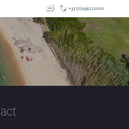
+33 (0)495222020
act