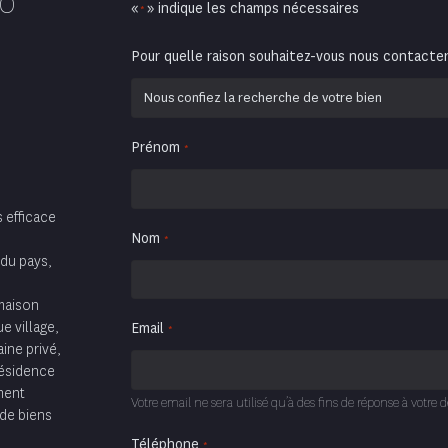
io
«
» indique les champs nécessaires
*
Pour quelle raison souhaitez-vous nous contacter
Prénom
*
 efficace
Nom
*
 du pays,
maison
e village,
Email
*
ine privé,
résidence
ment
Votre email ne sera utilisé qu’à des fins de réponse à votr
 de biens
Téléphone
*