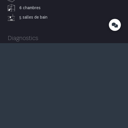
6 chambres
5 salles de bain
Diagnostics
DPE
En cours de réalisation
GES
En cours de réalisation
Prix du bien
Vendu
Honoraires de l'Agence Corsica Luxury Estate