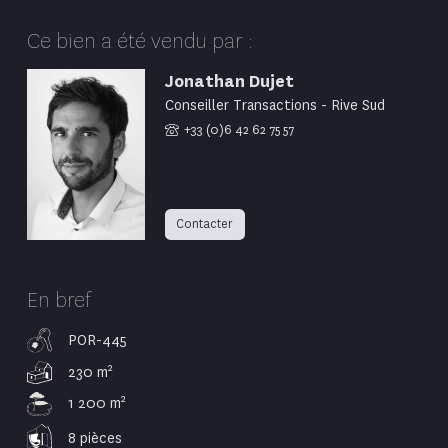
Ce bien a été vendu par :
Jonathan Dujet
Conseiller Transactions - Rive Sud
+33 (0)6 42 62 75 57
Contacter
En bref
POR-445
2
230 m
2
1 200 m
8 pièces