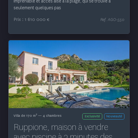
imprenable et accès aisé à la plage, qui se trouve à
seulement quelques pas
Prix : 1 610 000 €
Ref. AGO-550
Voir le bien
2
Villa de 170 m
— 4 chambres
Exclusivité
Nouveauté
Ruppione, maison à vendre
avec piscine à 2 minutes des