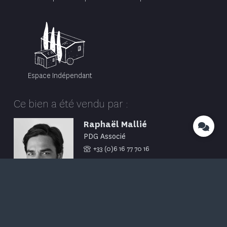
Espace Indépendant
Ce bien a été vendu par :
Raphaël Mallié
PDG Associé
+33 (0)6 16 77 70 16
Contacter